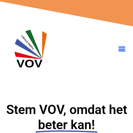
Ga
naar
de
inhoud
Stem VOV, omdat het
beter kan!