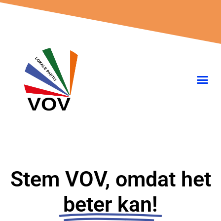
Ga
naar
de
inhoud
Stem VOV, omdat het
beter kan!