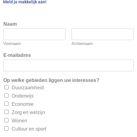
Meld je makkelijk aan!
n
Naam
a
m
e
Voornaam
Achternaam
l
i
E-mailadres
j
k
:
E
Op welke gebieden liggen uw interesses?
-
Duurzaamheid
m
a
Onderwijs
i
Economie
l
Zorg en welzijn
a
d
Wonen
r
Cultuur en sport
e