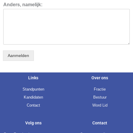
s
Anders, namelijk:
A
n
d
e
r
s
,
Aanmelden
Links
Over ons
Standpunten
Fractie
Kandidaten
Bestuur
Contact
Word Lid
Volg ons
Contact