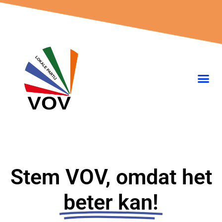
Ga
naar
de
inhoud
Stem VOV, omdat het
beter kan!