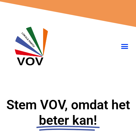
Ga
naar
de
inhoud
Stem VOV, omdat het
beter kan!