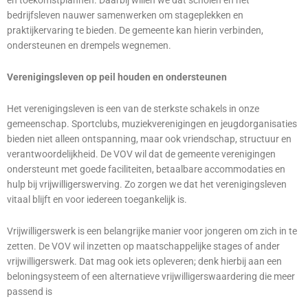
en toekomstplannen. Daarbij willen we dat scholen en het
bedrijfsleven nauwer samenwerken om stageplekken en
praktijkervaring te bieden. De gemeente kan hierin verbinden,
ondersteunen en drempels wegnemen.
Verenigingsleven op peil houden en ondersteunen
Het verenigingsleven is een van de sterkste schakels in onze
gemeenschap. Sportclubs, muziekverenigingen en jeugdorganisaties
bieden niet alleen ontspanning, maar ook vriendschap, structuur en
verantwoordelijkheid. De VOV wil dat de gemeente verenigingen
ondersteunt met goede faciliteiten, betaalbare accommodaties en
hulp bij vrijwilligerswerving. Zo zorgen we dat het verenigingsleven
vitaal blijft en voor iedereen toegankelijk is.
Vrijwilligerswerk is een belangrijke manier voor jongeren om zich in te
zetten. De VOV wil inzetten op maatschappelijke stages of ander
vrijwilligerswerk. Dat mag ook iets opleveren; denk hierbij aan een
beloningsysteem of een alternatieve vrijwilligerswaardering die meer
passend is