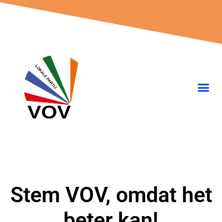
Ga
naar
de
inhoud
Stem VOV, omdat het
beter kan!