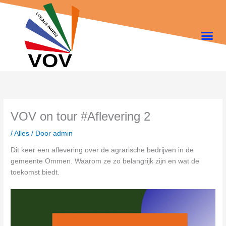
Ga
naar
de
inhoud
VOV on tour #Aflevering 2
/
Alles
/ Door
admin
Dit keer een aflevering over de agrarische bedrijven in de
gemeente Ommen. Waarom ze zo belangrijk zijn en wat de
toekomst biedt.