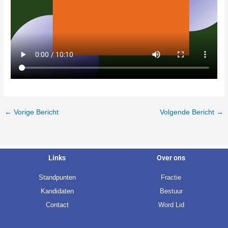
←
Vorige Bericht
Volgende Bericht
→
Links
Over ons
Standpunten
Fractie
Kandidaten
Bestuur
Contact
Word Lid