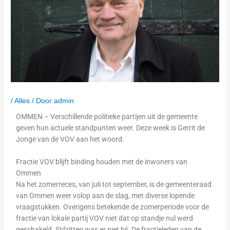
/
Alles
/ Door
admin
OMMEN – Verschillende politieke partijen uit de gemeente
geven hun actuele standpunten weer. Deze week is Gerrit de
Jonge van de VOV aan het woord.
Fractie VOV blijft binding houden met de inwoners van
Ommen
Na het zomerreces, van juli tot september, is de gemeenteraad
van Ommen weer volop aan de slag, met diverse lopende
vraagstukken. Overigens betekende de zomerperiode voor de
fractie van lokale partij VOV niet dat op standje nul werd
geschakeld. Stilzitten was er niet bij. De fractieleden van de